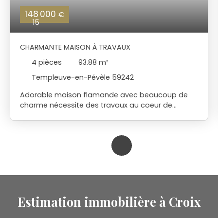
148 000
€
15
CHARMANTE MAISON À TRAVAUX
4
pièces
93.88
m²
Templeuve-en-Pévèle 59242
Adorable maison flamande avec beaucoup de
charme nécessite des travaux au coeur de
Templeuve Idéal premier achat ou investissement
Vous trouverez salon séjour cuisine ,salle de bains
WC et possibilité de chambre au rez-de-
chaussée A l 'étage possibilité de 2 petites
chambres et une mezzanine Jardin au calme et à
l'abris des regards avec un accès rue Contactez
nous pour une visite
Estimation immobilière à Croix