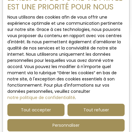
STATIONNEMENTS, PROCHE PARC BARBIEUX
EST UNE PRIORITÉ POUR NOUS
4
pièces
127.56
m²
Croix 59170
Élégant T4 de 128 m² avec Extérieurs et
Nous utilisons des cookies afin de vous offrir une
Stationnements, proche Parc Barbieux Superbe
expérience optimale et une communication pertinente
appartement T4 en rez-de-jardin de 128 m²,
sur notre site. Grace à ces technologies, nous pouvons
offrant de très beaux volumes et un cadre de vie
vous proposer du contenu en rapport avec vos centres
privilégié. Dès l’entrée, un long couloir équipé d’une
d'intérêt. Ils nous permettent également d'améliorer la
grande penderie structure l’espace et mène d’un
qualité de nos services et la convivialité de notre site
côté vers la pièce de vie et de l’autre vers l’espace
internet. Nous utiliserons uniquement les données
nuit, tandis qu’une buanderie et un cellier
personnelles pour lesquelles vous avez donné votre
indépendant se trouvent idéalement positionnés
accord. Vous pouvez les modifier à n'importe quel
entre les deux. La pièce de vie, réunissant salon,
moment via la rubrique ″Gérer les cookies″ en bas de
salle à manger et cuisine, bénéficie d’une
notre site, à l'exception des cookies essentiels à son
agréable exposition sud-est et s’ouvre sur une
fonctionnement. Pour plus d'informations sur vos
terrasse de 18 m² prolongée par un jardin intérieur
données personnelles, veuillez consulter
arboré de 26 m², créant une continuité naturelle
notre politique de confidentialité
.
entre intérieur et extérieur. L’espace nuit regroupe
trois chambres de 17 m², 12 m² et 10 m². La plus
Tout accepter
Tout refuser
199 000
€
grande forme une véritable suite parentale grâce
10
à sa salle de douche privative et à son dressing.
Personnaliser
La chambre de 12 m² profite quant à elle d’un