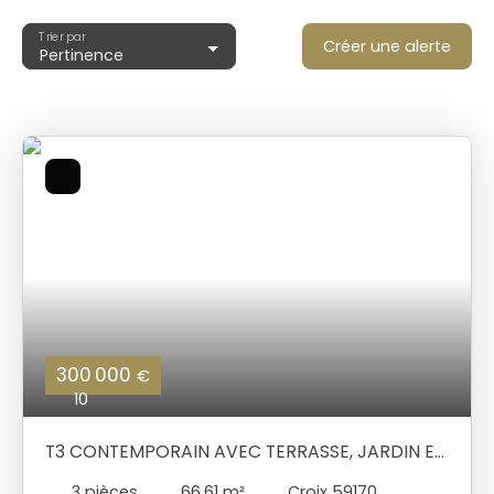
Trier par
Créer une alerte
Pertinence
300 000
€
10
T3 CONTEMPORAIN AVEC TERRASSE, JARDIN ET
PRESTATIONS PREMIUM À CROIX
3
pièces
66.61
m²
Croix 59170