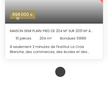
898 000
€
19
MAISON SEMI PLAIN-PIED DE 204 M² SUR 2031 M² À
BONDUES
10
pièces
204
m²
Bondues 59910
À seulement 2 minutes de l'Institut La Croix
Blanche, des commerces, des écoles et des
transports vers Lille et les gares, découvrez cette
belle maison individuelle de 204 m² habitables
(280 m² utiles), implantée sur une exceptionnelle
parcelle de plus de 2000 m² exposée Sud-Ouest.
Située dans un environnement prisé et verdoyant,
la propriété bénéficie d'une vue totalement
dégagée sur la campagne environnante, sans
aucun vis-à-vis, offrant un cadre de vie rare et
privilégié. Le rez-de-chaussée s'ouvre sur un vaste
hall cathédrale desservant un lumineux séjour
avec cheminée feu de bois ainsi qu'un second