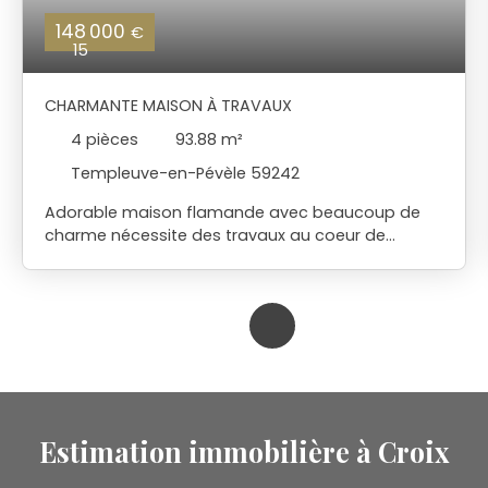
148 000
€
15
CHARMANTE MAISON À TRAVAUX
4
pièces
93.88
m²
Templeuve-en-Pévèle 59242
Adorable maison flamande avec beaucoup de
charme nécessite des travaux au coeur de
Templeuve Idéal premier achat ou investissement
Vous trouverez salon séjour cuisine ,salle de bains
WC et possibilité de chambre au rez-de-
chaussée A l 'étage possibilité de 2 petites
chambres et une mezzanine Jardin au calme et à
l'abris des regards avec un accès rue Contactez
nous pour une visite
Estimation immobilière à Croix