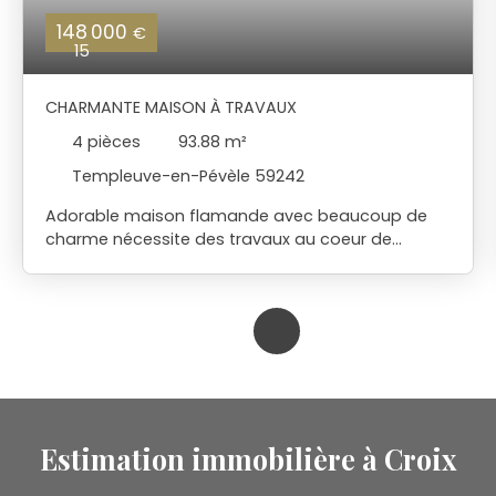
148 000
€
15
CHARMANTE MAISON À TRAVAUX
4
pièces
93.88
m²
Templeuve-en-Pévèle 59242
Adorable maison flamande avec beaucoup de
charme nécessite des travaux au coeur de
Templeuve Idéal premier achat ou investissement
Vous trouverez salon séjour cuisine ,salle de bains
WC et possibilité de chambre au rez-de-
chaussée A l 'étage possibilité de 2 petites
chambres et une mezzanine Jardin au calme et à
l'abris des regards avec un accès rue Contactez
nous pour une visite
Estimation immobilière à Croix