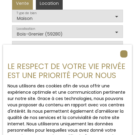
Vente
Location
Type de bien
Maison
Localisation
Bois-Grenier (59280)
Budget max (€)
Surface min (m²)
LE RESPECT DE VOTRE VIE PRIVÉE
EST UNE PRIORITÉ POUR NOUS
Rechercher
Nous utilisons des cookies afin de vous offrir une
expérience optimale et une communication pertinente
sur notre site. Grace à ces technologies, nous pouvons
vous proposer du contenu en rapport avec vos centres
d'intérêt. Ils nous permettent également d'améliorer la
qualité de nos services et la convivialité de notre site
Trier par
Créer une alerte
internet. Nous utiliserons uniquement les données
Pertinence
personnelles pour lesquelles vous avez donné votre