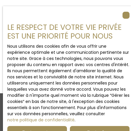
Parcourez
mes propriétés
disponibles dans le secteur
LE RESPECT DE VOTRE VIE PRIVÉE
EST UNE PRIORITÉ POUR NOUS
Nous utilisons des cookies afin de vous offrir une
expérience optimale et une communication pertinente sur
notre site. Grace à ces technologies, nous pouvons vous
proposer du contenu en rapport avec vos centres d'intérêt.
Ils nous permettent également d'améliorer la qualité de
Voir tous mes biens
nos services et la convivialité de notre site internet. Nous
utiliserons uniquement les données personnelles pour
lesquelles vous avez donné votre accord. Vous pouvez les
modifier à n'importe quel moment via la rubrique ″Gérer les
cookies″ en bas de notre site, à l'exception des cookies
essentiels à son fonctionnement. Pour plus d'informations
Un projet immobilier dans le
sur vos données personnelles, veuillez consulter
notre politique de confidentialité
.
secteur ?
Contactez
Accueil