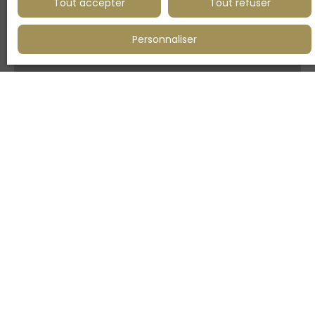
CROIX
Tout accepter
Tout refuser
Personnaliser
+33 3 20 80 18 01
Prénom
Nom
Email
Téléphone