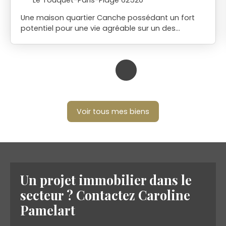
Une maison quartier Canche possédant un fort
potentiel pour une vie agréable sur un des
secteurs les plus recherchés de notre station.
L'entrée de ce bien mène à une pièce de vie avec
cheminée, la cuisine est en accès jardin, un WC .
L'étage possède 3 chambres, une SDB. Les
combles possèdent un beau volume
aménageable. Un sous-sol de 45 M 2 avec
garage est un atout supplémentaire. Travaux à
Voir tous mes biens
réaliser pour obtenir un bien cocooning sur un
secteur calme, proche des commerces et de la
mer. Une visite s'impose rapidement!
Un projet immobilier dans le
secteur ?
Contactez
Caroline
Pamelart