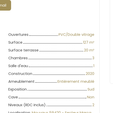
mail
Ouvertures
PVC/Double vitrage
Surface
127
m²
Surface terrasse
20
m²
Chambres
3
Salle d'eau
1
Construction
2020
Ameublement
Entièrement meublé
Exposition
Sud
Cave
Non
Niveaux (RDC inclus)
2
Localisation
Mouvaux 59420 - Secteur Marcq-Wasquehal-Mouvaux