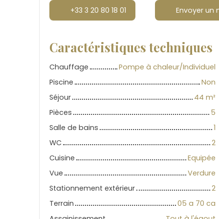
+33 3 20 80 18 01
Envoyer un 
Caractéristiques techniques
Chauffage
Pompe à chaleur/Individuel
Piscine
Non
Séjour
44
m²
Pièces
5
Salle de bains
1
WC
2
Cuisine
Equipée
Vue
Verdure
Stationnement extérieur
2
Terrain
05 a 70 ca
Assainissement
Tout à l'égout