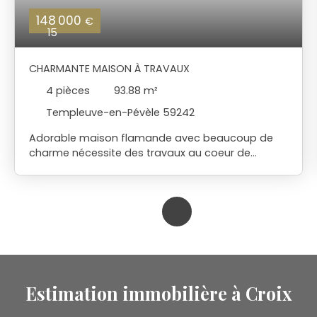
148 000
€
15
CHARMANTE MAISON À TRAVAUX
4
pièces
93.88
m²
Templeuve-en-Pévèle 59242
Adorable maison flamande avec beaucoup de
charme nécessite des travaux au coeur de
Templeuve Idéal premier achat ou investissement
Vous trouverez salon séjour cuisine ,salle de bains
WC et possibilité de chambre au rez-de-
chaussée A l 'étage possibilité de 2 petites
chambres et une mezzanine Jardin au calme et à
l'abris des regards avec un accès rue Contactez
nous pour une visite
Estimation immobilière à Croix