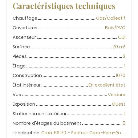
Caractéristiques techniques
Chauffage
Gaz/Collectif
Ouvertures
Bois/PVC
Ascenseur
Oui
Surface
70
m²
Pièces
3
Étage
1
Construction
1070
État intérieur
En excellent état
L
e
Vue
Verdure
a
fl
Exposition
Ouest
e
t
|
Stationnement extérieur
1
©
O
Nombre d'étages du bâtiment
5
p
e
Localisation
Croix 59170 - Secteur Croix-Hem-Roubaix
n