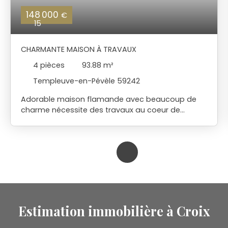
148 000
€
15
CHARMANTE MAISON À TRAVAUX
4
pièces
93.88
m²
Templeuve-en-Pévèle 59242
Adorable maison flamande avec beaucoup de
charme nécessite des travaux au coeur de
Templeuve Idéal premier achat ou investissement
Vous trouverez salon séjour cuisine ,salle de bains
WC et possibilité de chambre au rez-de-
chaussée A l 'étage possibilité de 2 petites
chambres et une mezzanine Jardin au calme et à
l'abris des regards avec un accès rue Contactez
nous pour une visite
Estimation immobilière à Croix