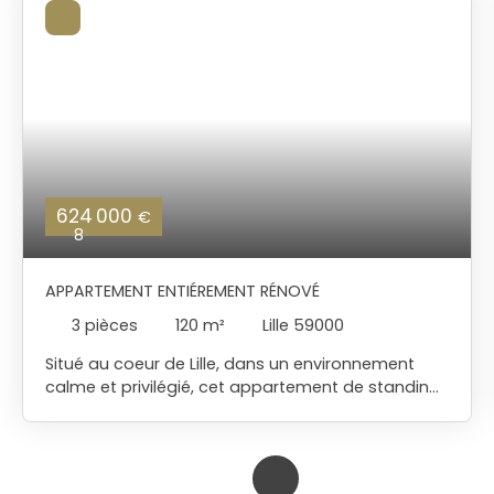
624 000
€
8
APPARTEMENT ENTIÉREMENT RÉNOVÉ
3
pièces
120
m²
Lille 59000
Situé au coeur de Lille, dans un environnement
calme et privilégié, cet appartement de standing
offre une double destination habitation ou
professionnelle: En effet, ce bien rare offre une
flexibilité d'exploitation permettant d'envisager: -
une mise en location à des professions libérales, -