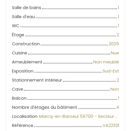
Salle de bains
1
Salle d'eau
1
WC
1
Étage
2
Construction
2025
Cuisine
Nue
Ameublement
Non meublé
Exposition
Sud-Est
Stationnement intérieur
2
Cave
Non
Balcon
1
Nombre d'étages du bâtiment
4
Localisation
Marcq-en-Baroeul 59700 - Secteur Marcq-Wasquehal-Mouvaux
Référence
VA22331