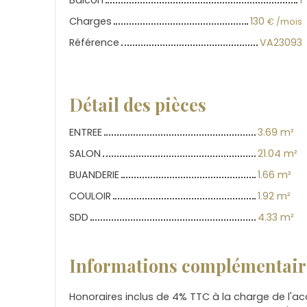
Balcon
1
Charges
130
€ /mois
Référence
VA23093
Détail des pièces
ENTREE
3.69 m²
SALON
21.04 m²
BUANDERIE
1.66 m²
COULOIR
1.92 m²
SDD
4.33 m²
Informations complémentair
Honoraires inclus de 4% TTC à la charge de l'ac