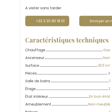
A visiter sans tarder
+33 3 20 80 18 01
Envoyer un 
Caractéristiques techniques
Chauffage
Gaz
Ascenseur
Non
Surface
91.11
m²
Pièces
4
Salle de bains
1
Étage
2
État intérieur
En bon état
Ameublement
Non meublé