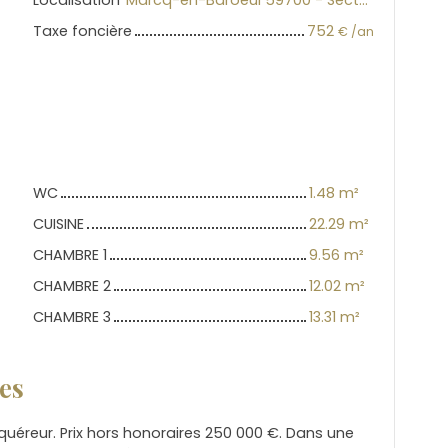
Localisation
Marcq-en-Baroeul 59700 - Secteur Marcq-Wasquehal-Mouvaux
Taxe foncière
752
€ /an
WC
1.48 m²
CUISINE
22.29 m²
CHAMBRE 1
9.56 m²
CHAMBRE 2
12.02 m²
CHAMBRE 3
13.31 m²
es
quéreur. Prix hors honoraires 250 000 €. Dans une