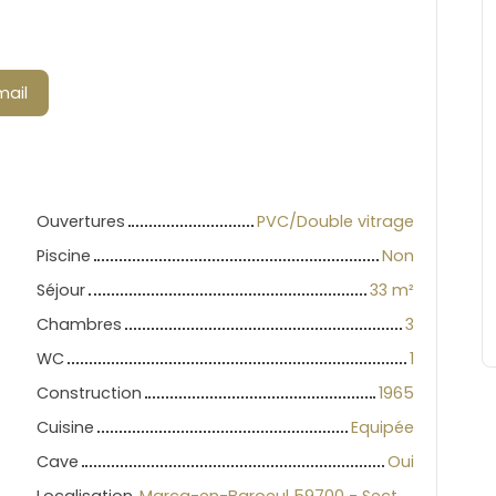
mail
Ouvertures
PVC/Double vitrage
Piscine
Non
Séjour
33
m²
Chambres
3
WC
1
Construction
1965
Cuisine
Equipée
Cave
Oui