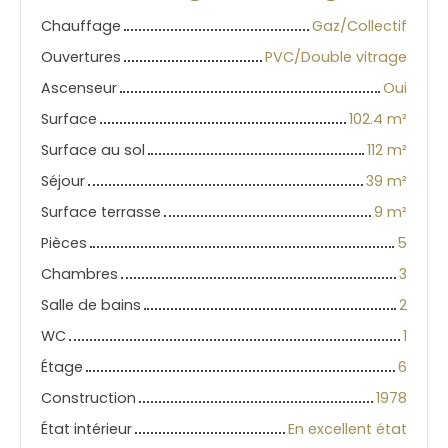
Chauffage
Gaz/Collectif
Ouvertures
PVC/Double vitrage
Ascenseur
Oui
Surface
102.4
m²
Surface au sol
112
m²
Séjour
39
m²
Surface terrasse
9
m²
Pièces
5
Chambres
3
Salle de bains
2
WC
1
Étage
6
Construction
1978
État intérieur
En excellent état