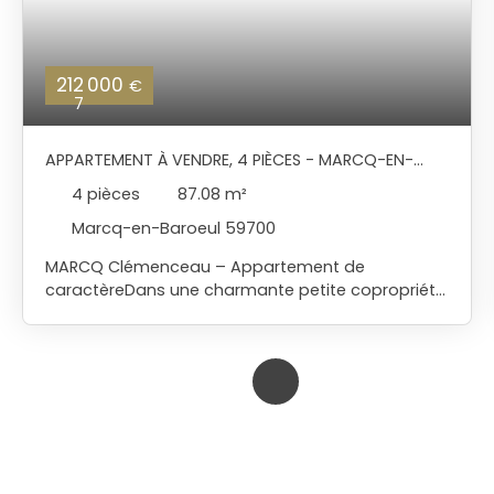
212 000
€
7
APPARTEMENT À VENDRE, 4 PIÈCES - MARCQ-EN-
BAROEUL 59700
4
pièces
87.08
m²
Marcq-en-Baroeul 59700
MARCQ Clémenceau – Appartement de
caractèreDans une charmante petite copropriété
de 4 lots, découvrez ce magnifique appartement
de 87m² loi carrez au cachet exceptionnel. Vous
serez immédiatement séduit par ses éléments
anciens préservés : parquet d’origine, moulures
élégantes et cheminée, offrant une base idéale
pour un projet de rénovation ambitieux. Situé à
deux pas du tramway, ce bien bénéficie d’un
emplacement pratique et recherché, avec un