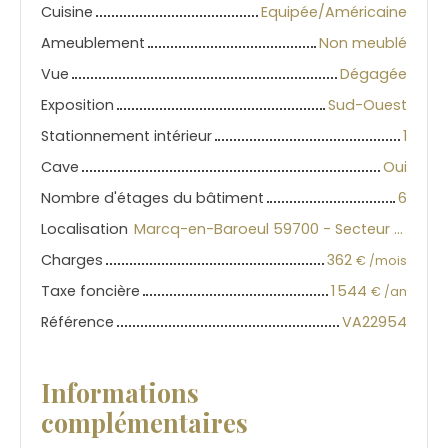
Cuisine
Equipée/Américaine
Ameublement
Non meublé
Vue
Dégagée
Exposition
Sud-Ouest
Stationnement intérieur
1
Cave
Oui
Nombre d'étages du bâtiment
6
Localisation
Marcq-en-Baroeul 59700 - Secteur Marcq-Wasquehal-Mouvaux
Charges
362
€ /mois
Taxe foncière
1 544
€ /an
Référence
VA22954
Informations
complémentaires