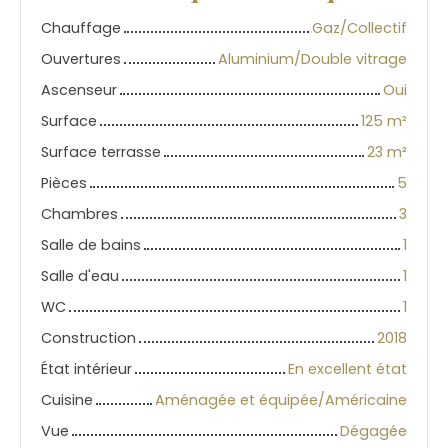
Chauffage
Gaz/Collectif
Ouvertures
Aluminium/Double vitrage
Ascenseur
Oui
Surface
125
m²
Surface terrasse
23
m²
Pièces
5
Chambres
3
Salle de bains
1
Salle d'eau
1
WC
1
Construction
2018
État intérieur
En excellent état
Cuisine
Aménagée et équipée/Américaine
Vue
Dégagée