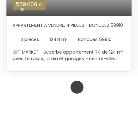
589 000
€
12
APPARTEMENT À VENDRE, 4 PIÈCES - BONDUES 59910
4
pièces
124.8
m²
Bondues 59910
OFF MARKET - Superbe appartement T4 de 124 m²
avec terrasse, jardin et garages - centre-ville
Découvrez ce magnifique appartement neuf,
spacieux et lumineux de 124 m² en rez-de-
chaussée, idéalement situé en plein centre-ville, à
proximité immédiate des commerces,
restaurants, écoles et transports en commun.
Vous serez séduit par sa pièce de vie
exceptionnelle de 56 m², regroupant salon, séjour
et cuisine ouverte, donnant sur une superbe
terrasse de 40 m² et un agréable jardin privatif,
exposés sud-est - parfaits pour profiter du soleil
et des moments de détente en extérieur. L’espace
nuit comprend trois belles chambres (13 m², 12 m²