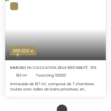
389 000
€
6
IMMEUBLE EN COLOCATION, BELLE RENTABILITÉ : 10%
163
m²
Tourcoing 59200
Immeuble de 167 m², composé de 7 chambres
toutes avec salles de bains privatives, en
commun un beau séjour, une cuisine équipée et
une buanderie, L'ensemble est actuellement loué
49 440 € par an (43320 € de loyer et 6120 € de
charges ) Immeuble en parfait état, rénovation