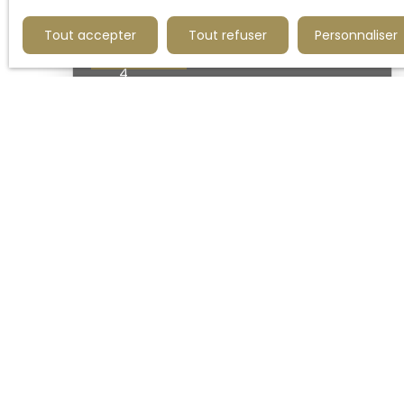
Tout accepter
Tout refuser
Personnaliser
420 000
€
4
LOCAL COMMERCIAL - USAGE MIXTE
CENTRE HEM
156
m²
Hem 59510
Usage mixte pour ce local idéalement
placé dans HEM Vous pourrez combiner
votre activité professionnelle avec votre
logement 2 chambres Contactez nous
pour une visite
Ne man