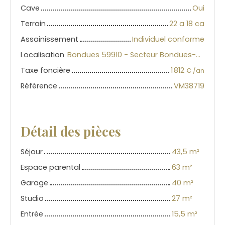
Cave
Oui
Terrain
22 a 18 ca
Assainissement
Individuel conforme
Localisation
Bondues 59910 - Secteur Bondues-Wambr-Roncq
Taxe foncière
1 812
€ /an
Référence
VM38719
Détail des pièces
Séjour
43,5 m²
Espace parental
63 m²
Garage
40 m²
Studio
27 m²
Entrée
15,5 m²