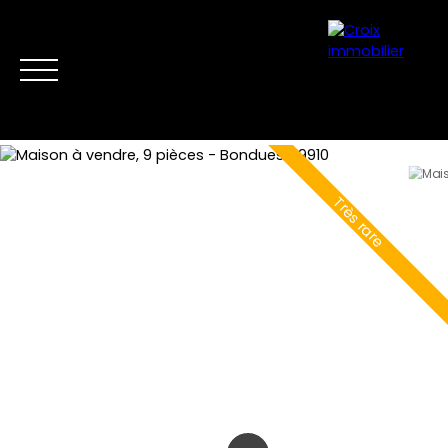
Très rare
Accueil
Acheter
Louer
Vendre
Nos conseillers
Cont
Estimation