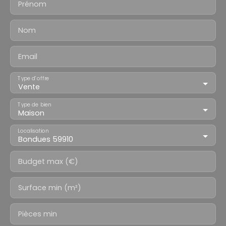
Prénom
Nom
Email
Type d'offre
Vente
Type de bien
Maison
Localisation
Bondues 59910
Budget max (€)
Surface min (m²)
Pièces min