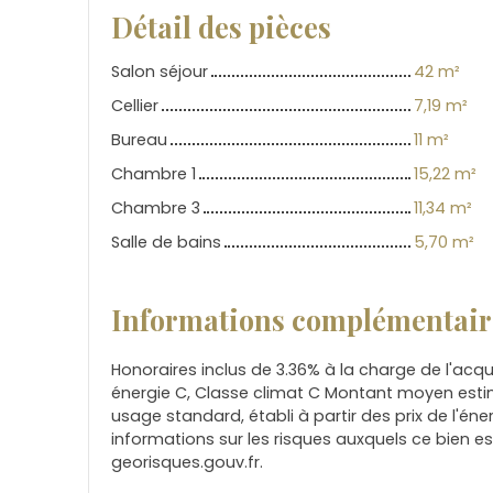
Détail des pièces
Salon séjour
42 m²
Cellier
7,19 m²
Bureau
11 m²
Chambre 1
15,22 m²
Chambre 3
11,34 m²
Salle de bains
5,70 m²
Informations complémentair
Honoraires inclus de 3.36% à la charge de l'acqu
énergie C, Classe climat C Montant moyen esti
usage standard, établi à partir des prix de l'éner
informations sur les risques auxquels ce bien es
georisques.gouv.fr.