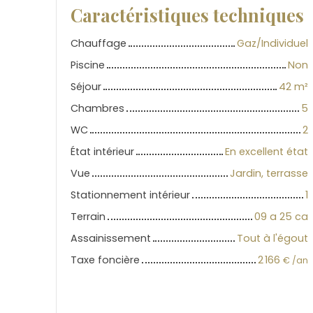
Caractéristiques techniques
Chauffage
Gaz/Individuel
Piscine
Non
Séjour
42
m²
Chambres
5
WC
2
État intérieur
En excellent état
Vue
Jardin, terrasse
Stationnement intérieur
1
Terrain
09 a 25 ca
Assainissement
Tout à l'égout
Taxe foncière
2 166
€ /an