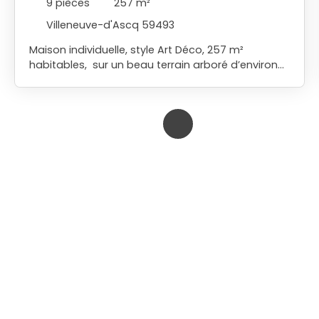
9
pièces
257
m²
Villeneuve-d'Ascq 59493
Maison individuelle, style Art Déco, 257 m²
habitables, sur un beau terrain arboré d’environ
1400 m² avec portail sécurisé. Une maison pleine
de charme offrant de très beaux volumes.
Exposition plein sud. Idéal famille, proche école
Saint Adrien. Au rez-de-chausséeUn salon
lumineux avec cheminée feu de bois (insert) et
sol en résineUne grande salle à mangerUne suite
parentale complète avec vue sur le jardinUn
grand bureau idéal pour le télétravailUne salle de
jeux ou pièce de vie pour les enfantsUne
buanderie pratique et bien insonorisée,
facilement accessible. À l’étage :4 grandes
chambres lumineuses (dont une avec salle de
bain baignoire)Une salle de bain sur le palierUn
grenier aménageable Les extérieurs et annexes : -
Un garage - Un terrain de pétanque - Une grande
cave avec plusieurs espaces de stockage Une