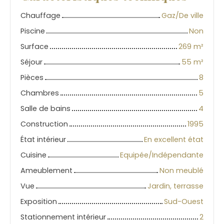
Chauffage
Gaz/De ville
Piscine
Non
Surface
269
m²
Séjour
55
m²
Pièces
8
Chambres
5
Salle de bains
4
Construction
1995
État intérieur
En excellent état
Cuisine
Equipée/Indépendante
Ameublement
Non meublé
Vue
Jardin, terrasse
Exposition
Sud-Ouest
Stationnement intérieur
2