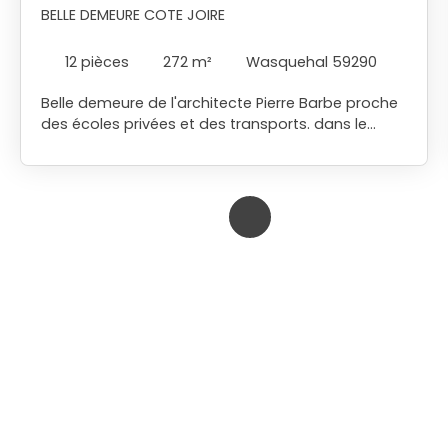
BELLE DEMEURE COTE JOIRE
12
pièces
272
m²
Wasquehal 59290
Belle demeure de l'architecte Pierre Barbe proche
des écoles privées et des transports. dans le
quartier prisé de Wasquehal. Celle-ci est bâtie sur
une parcelle de plus de 2500m2 avec une surface
habitable de plus de 270m2. Un terrain à bâtir est
éventuellement détachable, mais uniquement
pour une construction d'habitation ou de
commerce en R+1. Au rez de chaussée, nous
trouvons une belle entrée qui dessert un grand
vestiaire et son wc séparé, un grand salon ainsi
que le domaine parentale avec une salle de bains
et dressing. Le salon tout comme la salle à
manger de plus de 50m2 bénéficient d'une
cheminée feu de bois avec une vue sur un
magnifique jardin arboré. A l'étage, nous
retrouvons 4 belles chambres, 2 bureaux, une
salle de bains et deux salles d'eau. Pour