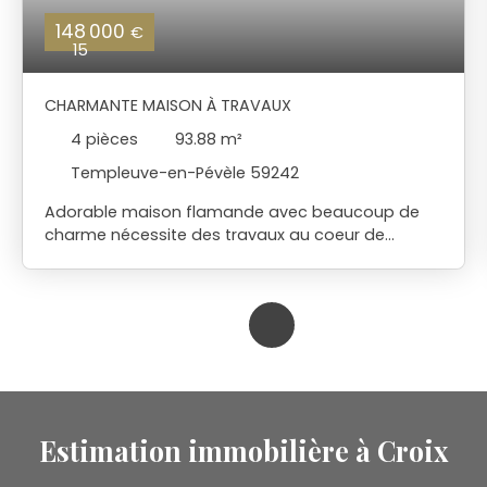
148 000
€
15
CHARMANTE MAISON À TRAVAUX
4
pièces
93.88
m²
Templeuve-en-Pévèle 59242
Adorable maison flamande avec beaucoup de
charme nécessite des travaux au coeur de
Templeuve Idéal premier achat ou investissement
Vous trouverez salon séjour cuisine ,salle de bains
WC et possibilité de chambre au rez-de-
chaussée A l 'étage possibilité de 2 petites
chambres et une mezzanine Jardin au calme et à
l'abris des regards avec un accès rue Contactez
nous pour une visite
Estimation immobilière à Croix