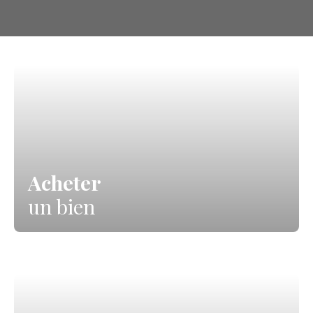
rénovation en font une opportunité rare sur le
secteur. À découvrir sans tarder !
Acheter
un bien