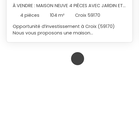
À VENDRE : MAISON NEUVE 4 PIÈCES AVEC JARDIN ET
PARKING À CROIX
4
pièces
104
m²
Croix 59170
Opportunité d’investissement à Croix (59170)
Nous vous proposons une maison
contemporaine construite en 2023, vendue louée,
générant un loyer de 1 700 € + 100 € de charges
par mois. Située dans un domaine sécurisé et
intimiste, cette maison récente et rare sur le
secteur offre confort, modernité et prestations
de qualité. Dès l’entrée, vous découvrez une vaste
pièce de vie de 48 m², lumineuse et chaleureuse,
avec parquet élégant et poêle à bois. La cuisine
ouverte Schmitt, entièrement équipée et haut de
gamme, s’intègre parfaitement à l’espace de vie
et bénéficie d’un puits de lumière à ouverture
électrique. Le séjour s’ouvre directement sur une
terrasse et un jardin privatif bien exposé, idéals
pour profiter de l’extérieur. Le rez-de-chaussée
dispose également d’une buanderie avec ballon
thermodynamique et de WC séparés. Un escalier