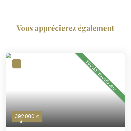
Vous apprécierez
également
Spécial investisseur
392 000
€
8