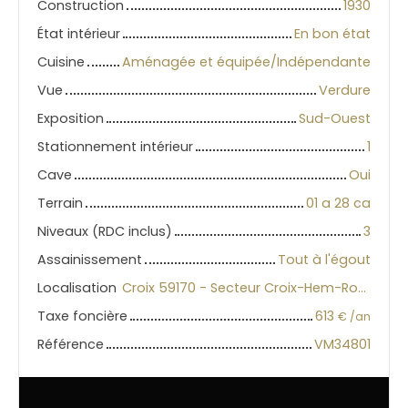
Construction
1930
État intérieur
En bon état
Cuisine
Aménagée et équipée/Indépendante
Vue
Verdure
Exposition
Sud-Ouest
L
e
Stationnement intérieur
1
a
fl
Cave
Oui
e
t
|
Terrain
01 a 28 ca
©
O
Niveaux (RDC inclus)
3
p
e
Assainissement
Tout à l'égout
n
S
Localisation
Croix 59170 - Secteur Croix-Hem-Roubaix
tr
e
Taxe foncière
613
€ /an
e
t
Référence
VM34801
M
a
p
c