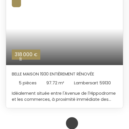
318 000
€
11
BELLE MAISON 1930 ENTIÈREMENT RÉNOVÉE
5
pièces
97.72
m²
Lambersart 59130
Idéalement située entre l'Avenue de l'Hippodrome
et les commerces, à proximité immédiate des
écoles et des transports, cette charmante
maison des années 1930 a été entièrement
rénovée avec goût et ne nécessite aucun travaux.
Dès l'entrée, vous découvrirez une belle pièce de