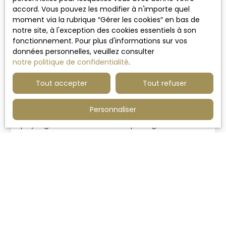
accord. Vous pouvez les modifier à n'importe quel
moment via la rubrique ″Gérer les cookies″ en bas de
notre site, à l'exception des cookies essentiels à son
fonctionnement. Pour plus d'informations sur vos
680 000
€
données personnelles, veuillez consulter
8
notre politique de confidentialité
.
MAISON D'ARCHITECTE DE 180M2 SUR TERRAIN
Tout accepter
Tout refuser
PAYSAGER DE 1200M2
12
pièces
183
m²
Frelinghien 59236
Personnaliser
Maison d’architecte de 180 m² sur terrain
paysager de 1 200 m² - cadre privilégié et
prestations soignées Située au sein d’une petite
copropriété sécurisée par portail électrique, cette
maison d’architecte de plus de 180 m² séduit par
sa luminosité, ses volumes et son environnement
paisible, sur un terrain arboré de 1 200 m² exposé
sud-ouest. Dès l’entrée, une belle entrée
cathédrale ouvre sur une pièce de vie de 45 m²,
baignée de lumière et sublimée par une grande
hauteur sous plafond. La cuisine séparée mais