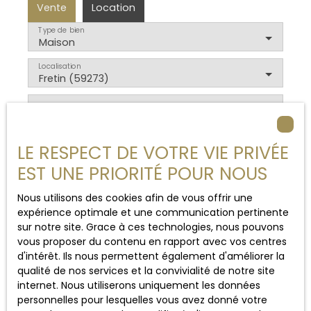
Vente
Location
Type de bien
Maison
Localisation
Fretin (59273)
Budget max (€)
Surface min (m²)
LE RESPECT DE VOTRE VIE PRIVÉE
EST UNE PRIORITÉ POUR NOUS
Rechercher
Nous utilisons des cookies afin de vous offrir une
expérience optimale et une communication pertinente
sur notre site. Grace à ces technologies, nous pouvons
vous proposer du contenu en rapport avec vos centres
d'intérêt. Ils nous permettent également d'améliorer la
qualité de nos services et la convivialité de notre site
Trier par
Créer une alerte
internet. Nous utiliserons uniquement les données
Pertinence
personnelles pour lesquelles vous avez donné votre