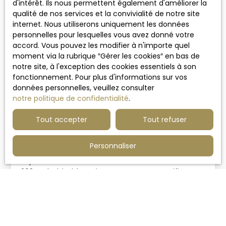
Coup de cœur
d'intérêt. Ils nous permettent également d'améliorer la
qualité de nos services et la convivialité de notre site
internet. Nous utiliserons uniquement les données
personnelles pour lesquelles vous avez donné votre
accord. Vous pouvez les modifier à n'importe quel
moment via la rubrique ″Gérer les cookies″ en bas de
notre site, à l'exception des cookies essentiels à son
567 000
€
fonctionnement. Pour plus d'informations sur vos
15
données personnelles, veuillez consulter
notre politique de confidentialité
.
MAISON DE FAMILLE RÉNOVÉE À DEUX PAS DES
COMMERCES
Tout accepter
Tout refuser
6
pièces
203
m²
Marquette-lez-Lille 59520
Personnaliser
Superbe maison de famille entièrement rénovée –
203 m² habitables Découvrez cette magnifique
maison de famille, entièrement rénovée avec
goût, offrant de beaux volumes et des
prestations de qualité. Dès l'entrée, vous serez
séduits par un hall accueillant desservant un
bureau, ainsi qu'une vaste cuisine conviviale