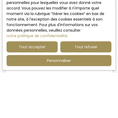
Coup de cœur
personnelles pour lesquelles vous avez donné votre
accord. Vous pouvez les modifier à n'importe quel
moment via la rubrique ″Gérer les cookies″ en bas de
notre site, à l'exception des cookies essentiels à son
fonctionnement. Pour plus d'informations sur vos
données personnelles, veuillez consulter
notre politique de confidentialité
.
Tout accepter
Tout refuser
750 000
€
12
Personnaliser
MAISON FAMILIALE PROCHE TOUTES
COMMODITÉS
8
pièces
257
m²
Sainghin-en-Mélantois 59262
Villeneuve d'Ascq Fusillés, 2km de Sainghin en
Mélantois
Maison individuelle, style Art Déco,
développant plus de 250 m² habitables,
implantée sur un beau terrain arboré d’environ
1400 m² avec portail sécurisé.
Une maison pleine