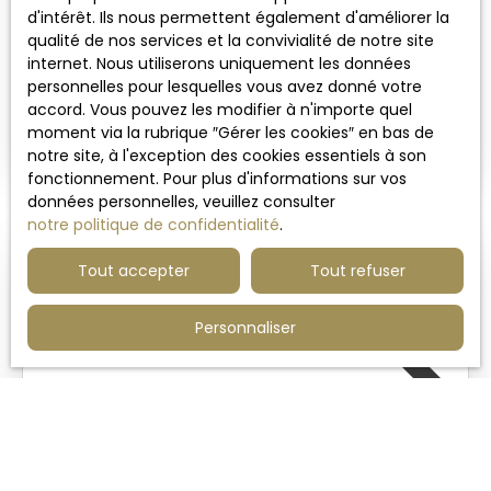
d'intérêt. Ils nous permettent également d'améliorer la
qualité de nos services et la convivialité de notre site
MAISON DE 160 M² - 4 CHAMBRES + GARAGE
internet. Nous utiliserons uniquement les données
6
pièces
160
m²
Wambrechies 59118
personnelles pour lesquelles vous avez donné votre
accord. Vous pouvez les modifier à n'importe quel
SOUS COMPROMIS A deux pas du domaine des
moment via la rubrique ″Gérer les cookies″ en bas de
châteaux en fond d’allée, venez découvrir cette
notre site, à l'exception des cookies essentiels à son
magnifique maison individuelle de 160 m²
fonctionnement. Pour plus d'informations sur vos
habitables avec double garage et parking privatif
données personnelles, veuillez consulter
construite dans les années 2000 par l’architecte
notre politique de confidentialité
.
Dewaele. Vous serez conquis par ses beaux
volumes, avec un hall spacieux, une pièce de vie
Tout accepter
Tout refuser
de 50 m² très lumineuse vue sur le jardin, un
bureau ouvert sur le séjour de 11 m², une cuisine
Vendu
Personnaliser
ouverte tout équipée avec un accès direct sur la
terrasse. Une arrière cuisine/ buanderie
(communicante avec la cuisine et le garage), un
wc et grand garage viennent compléter le rez-
de-chaussée. A l’étage, 4 belles chambres dont
une suite parentale avec dressing et salle de
bains, un wc et une salle de bains. Maison très
630 000
€
bien entretenue et agréable dans un très bel