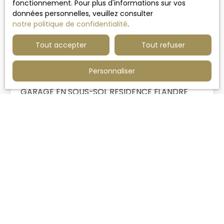
fonctionnement. Pour plus d'informations sur vos
données personnelles, veuillez consulter
notre politique de confidentialité
.
Tout accepter
Tout refuser
18 000
€
1
Personnaliser
GARAGE EN SOUS-SOL RESIDENCE FLANDRE
15
m²
Croix 59170
1
place
GARAGE A CROIX Ce garage en sous-sol se situe
Résidence Flandre, couvert et protégé, il est facile
d'accès de par sa proximité du grand boulevard.
L'un de nos biens vous intéresse ?
Notre équipe est à votre écoute pour répondre à