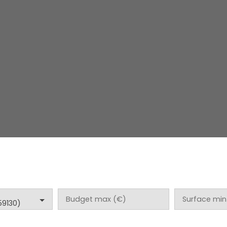
Budget max (€)
Surface min
59130)