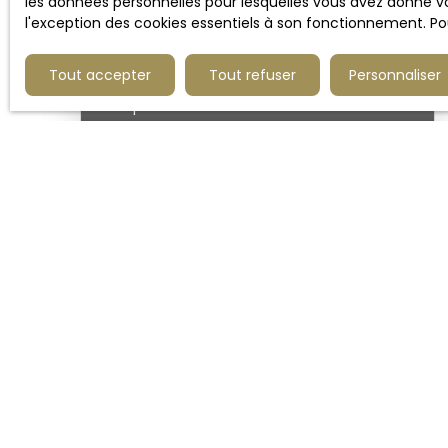
les données personnelles pour lesquelles vous avez donné vo
l'exception des cookies essentiels à son fonctionnement. Pou
Tout accepter
Tout refuser
Personnaliser
23 500
€
1
GARAGE BOX 1 VOITURE PORTE
ÉLECTRIQUE
15
m²
Marcq-en-Baroeul 59700
1
place
Idéalement situé, avenue de la république
à Marcq en Baroeul, secteur Brossolette
garage avec porte électrique
Ne man