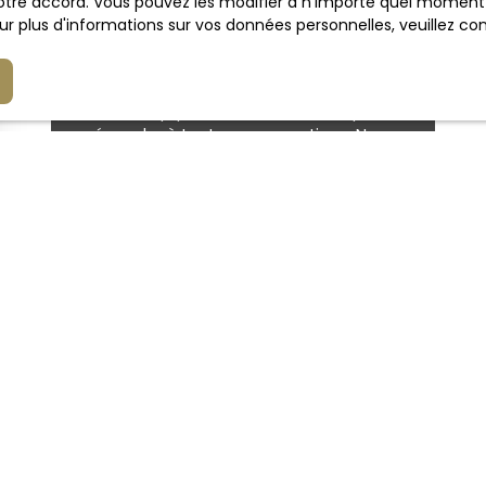
tre accord. Vous pouvez les modifier à n'importe quel moment via
r plus d'informations sur vos données personnelles, veuillez co
L'un de nos biens vous
intéresse ?
Notre équipe est à votre écoute pour
répondre à toutes vos questions. Nous
sommes également à votre disposition
pour organiser une visite.
Contactez-nous
quez plus aucun bien
correspondant 