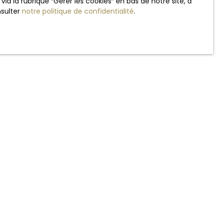
 la rubrique ″Gérer les cookies″ en bas de notre site, à
nsulter
notre politique de confidentialité
.
à votre