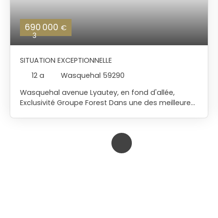
690 000
€
3
SITUATION EXCEPTIONNELLE
12 a
Wasquehal 59290
Wasquehal avenue Lyautey, en fond d'allée,
Exclusivité Groupe Forest Dans une des meilleures
rues de la Côte Joire, secteur le plus recherché de
la métropole Lilloise, A 2 pas du Lycée
international Jeanine Manuel, et du Collège de
Marcq, Magnifique terrain de 1200 M2 libre de
constructeur, et non divisible, Emprise au sol
constructible de 240M2 En fond d'allée , au calme,
terrain piscinable, environnement de rêve, dans un
un beau parc.