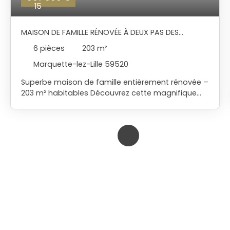
15
MAISON DE FAMILLE RÉNOVÉE À DEUX PAS DES
COMMERCES
6
pièces
203
m²
Marquette-lez-Lille 59520
Superbe maison de famille entièrement rénovée –
203 m² habitables Découvrez cette magnifique
maison de famille, entièrement rénovée avec
goût, offrant de beaux volumes et des
prestations de qualité. Dès l'entrée, vous serez
séduits par un hall accueillant desservant un
bureau, ainsi qu'une vaste cuisine conviviale
ouverte sur l'espace à vivre . Le spacieux salon-
séjour en L de plus de 50 m², baigné de lumière,
s'ouvre sur un agréable jardin exposé plein sud.
L'espace nuit, réparti sur deux niveaux, comprend
au premier étage trois belles chambres ainsi
qu'une salle de bains équipée d'une baignoire,
d'une douche et de WC. Le deuxième étage